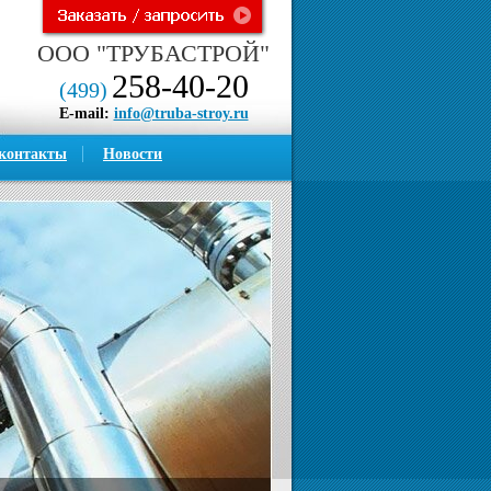
ООО "ТРУБАСТРОЙ"
258-40-20
(499)
E-mail:
info@truba-stroy.ru
контакты
Новости