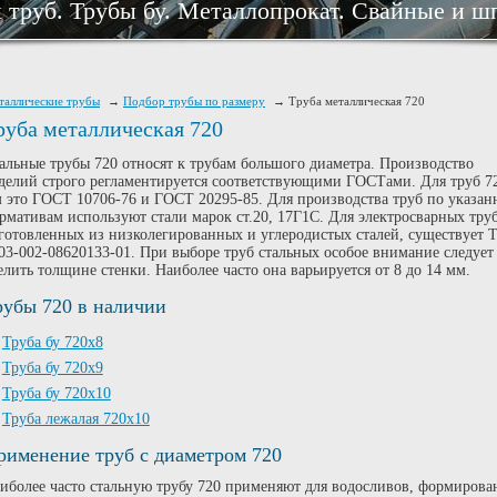
 труб. Трубы бу. Металлопрокат. Свайные и ш
таллические трубы
Подбор трубы по размеру
Труба металлическая 720
руба металлическая 720
альные трубы 720 относят к трубам большого диаметра. Производство
делий строго регламентируется соответствующими ГОСТами. Для труб 7
 это ГОСТ 10706-76 и ГОСТ 20295-85. Для производства труб по указа
рмативам используют стали марок ст.20, 17Г1С. Для электросварных труб
готовленных из низколегированных и углеродистых сталей, существует 
03-002-08620133-01. При выборе труб стальных особое внимание следует
елить толщине стенки. Наиболее часто она варьируется от 8 до 14 мм.
рубы 720 в наличии
Труба бу 720х8
Труба бу 720х9
Труба бу 720х10
Труба лежалая 720х10
рименение труб с диаметром 720
иболее часто стальную трубу 720 применяют для водосливов, формирова