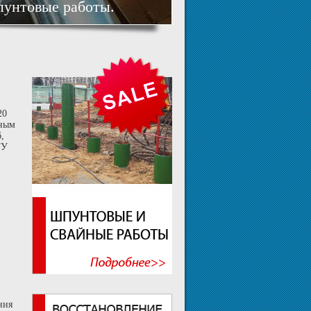
пунтовые работы.
20
нным
,
ТУ
ния