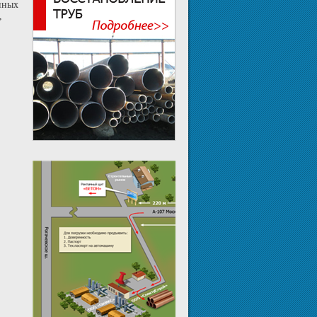
нных
,